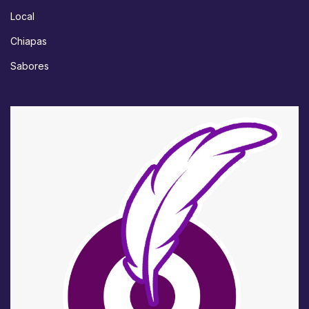
Local
Chiapas
Sabores