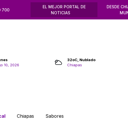
EL MEJOR PORTAL DE
DESDE CHI
 700
NOTICIAS
MU
unes
32oC, Nublado
o 10, 2026
Chiapas
cal
Chiapas
Sabores