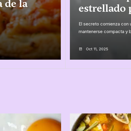
 de la
estrellado 
El secreto comienza con u
mantenerse compacta y bri
Oct 11, 2025