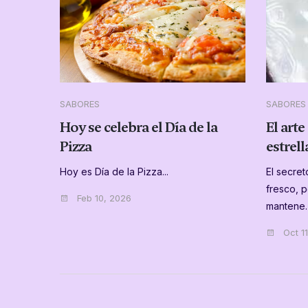
SABORES
SABORES
meno
Hoy se celebra el Día de la
El art
Pizza
estrel
Hoy es Día de la Pizza...
El secre
fresco, 
l de las
Feb 10, 2026
mantene…
Oct 11