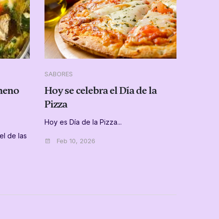
SABORES
SABORE
ómeno
Hoy se celebra el Día de la
El art
Pizza
estrel
Hoy es Día de la Pizza...
El secr
fresco, 
l de las
Feb 10, 2026
mantene…
Oct 1