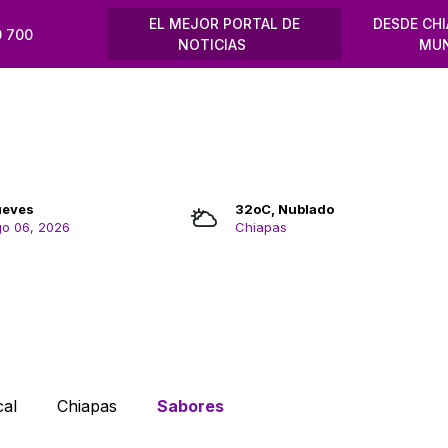
EL MEJOR PORTAL DE
DESDE CHI
 700
NOTICIAS
MU
ueves
32oC, Nublado
o 06, 2026
Chiapas
cal
Chiapas
Sabores