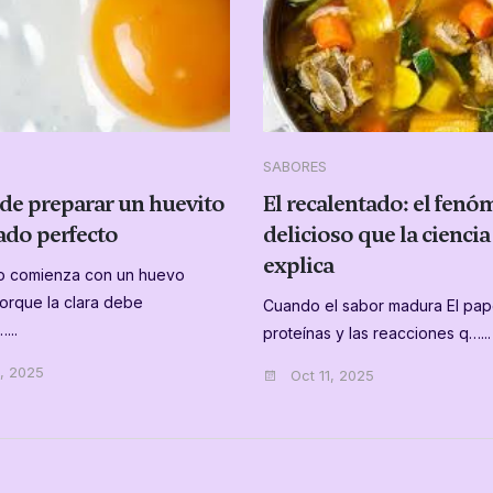
SABORES
e de preparar un huevito
El recalentado: el fen
lado perfecto
delicioso que la ciencia
explica
to comienza con un huevo
porque la clara debe
Cuando el sabor madura El pape
...
proteínas y las reacciones q…...
, 2025
Oct 11, 2025