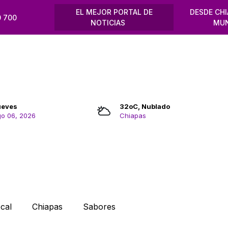
EL MEJOR PORTAL DE
DESDE CHI
 700
NOTICIAS
MU
ueves
32oC, Nublado
o 06, 2026
Chiapas
cal
Chiapas
Sabores