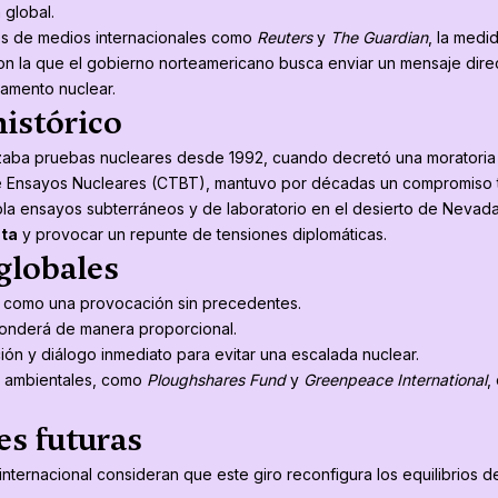
 global.
s de medios internacionales como
Reuters
y
The Guardian
, la medi
on la que el gobierno norteamericano busca enviar un mensaje dire
mamento nuclear.
istórico
zaba pruebas nucleares desde 1992, cuando decretó una moratoria un
e Ensayos Nucleares (CTBT), mantuvo por décadas un compromiso tá
la ensayos subterráneos y de laboratorio en el desierto de Nevada
sta
y provocar un repunte de tensiones diplomáticas.
globales
a como una provocación sin precedentes.
ponderá de manera proporcional.
ón y diálogo inmediato para evitar una escalada nuclear.
y ambientales, como
Ploughshares Fund
y
Greenpeace International
,
es futuras
a internacional consideran que este giro reconfigura los equilibrios 