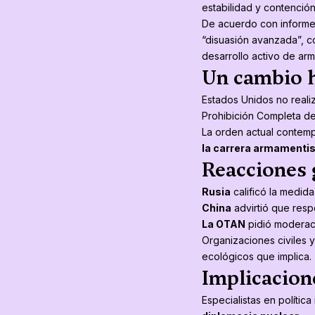
estabilidad y contención
De acuerdo con informe
“disuasión avanzada”, c
desarrollo activo de ar
Un cambio h
Estados Unidos no reali
Prohibición Completa d
La orden actual contemp
la carrera armamenti
Reacciones 
Rusia
calificó la medid
China
advirtió que res
La OTAN
pidió moderaci
Organizaciones civiles 
ecológicos que implica.
Implicacion
Especialistas en polític