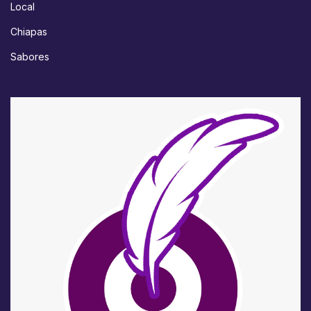
Local
Chiapas
Sabores